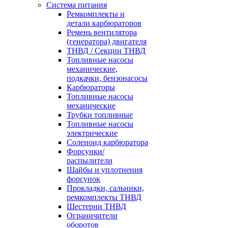
Система питания
Ремкомплекты и
детали карбюраторов
Ремень вентилятора
(генератора) двигателя
ТНВД / Секции ТНВД
Топливные насосы
механические,
подкачки, бензонасосы
Карбюраторы
Топливные насосы
механические
Трубки топливные
Топливные насосы
электрические
Соленоид карбюратора
Форсунки/
распылители
Шайбы и уплотнения
форсунок
Прокладки, сальники,
ремкомплекты ТНВД
Шестерни ТНВД
Ограничители
оборотов