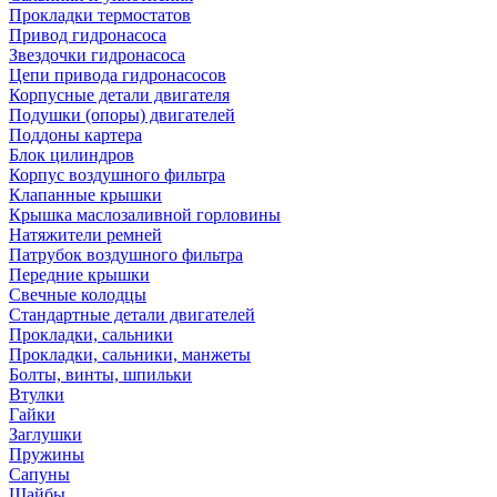
Прокладки термостатов
Привод гидронасоса
Звездочки гидронасоса
Цепи привода гидронасосов
Корпусные детали двигателя
Подушки (опоры) двигателей
Поддоны картера
Блок цилиндров
Корпус воздушного фильтра
Клапанные крышки
Крышка маслозаливной горловины
Натяжители ремней
Патрубок воздушного фильтра
Передние крышки
Свечные колодцы
Стандартные детали двигателей
Прокладки, сальники
Прокладки, сальники, манжеты
Болты, винты, шпильки
Втулки
Гайки
Заглушки
Пружины
Сапуны
Шайбы