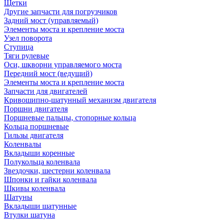
Щетки
Другие запчасти для погрузчиков
Задний мост (управляемый)
Элементы моста и крепление моста
Узел поворота
Ступица
Тяги рулевые
Оси, шкворни управляемого моста
Передний мост (ведущий)
Элементы моста и крепление моста
Запчасти для двигателей
Кривошипно-шатунный механизм двигателя
Поршни двигателя
Поршневые пальцы, стопорные кольца
Кольца поршневые
Гильзы двигателя
Коленвалы
Вкладыши коренные
Полукольца коленвала
Звездочки, шестерни коленвала
Шпонки и гайки коленвала
Шкивы коленвала
Шатуны
Вкладыши шатунные
Втулки шатуна