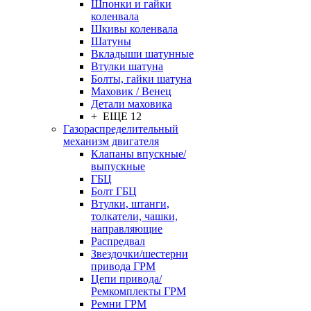
Шпонки и гайки
коленвала
Шкивы коленвала
Шатуны
Вкладыши шатунные
Втулки шатуна
Болты, гайки шатуна
Маховик / Венец
Детали маховика
+ ЕЩЕ 12
Газораспределительный
механизм двигателя
Клапаны впускные/
выпускные
ГБЦ
Болт ГБЦ
Втулки, штанги,
толкатели, чашки,
направляющие
Распредвал
Звездочки/шестерни
привода ГРМ
Цепи привода/
Ремкомплекты ГРМ
Ремни ГРМ