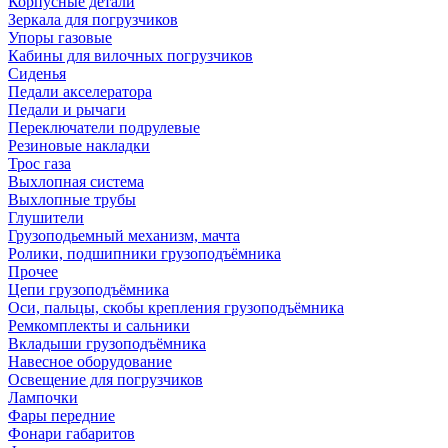
Корпусные детали
Зеркала для погрузчиков
Упоры газовые
Кабины для вилочных погрузчиков
Сиденья
Педали акселератора
Педали и рычаги
Переключатели подрулевые
Резиновые накладки
Трос газа
Выхлопная система
Выхлопные трубы
Глушители
Грузоподьемный механизм, мачта
Ролики, подшипники грузоподъёмника
Прочее
Цепи грузоподъёмника
Оси, пальцы, скобы крепления грузоподъёмника
Ремкомплекты и сальники
Вкладыши грузоподъёмника
Навесное оборудование
Освещение для погрузчиков
Лампочки
Фары передние
Фонари габаритов