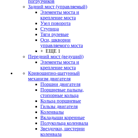
погрузчиков
Задний мост (управляемый)
Элементы моста и
крепление моста
Узел поворота
Ступица
Тяги рулевые
Оси, шкворни
управляемого моста
+ ЕЩЕ 1
Передний мост (ведущий)
Элементы моста и
крепление моста
Кривошипно-шатунный
механизм двигателя
Поршни двигателя
Поршневые пальцы,
стопорные кольца
Кольца поршневые
Гильзы двигателя
Коленвалы
Вкладыши коренные
Полукольца коленвала
Звездочки, шестерни
коленвала