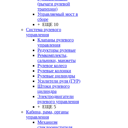
(рычаги рулевой
трапеции)
Управляемый мост в
сборе
+ ЕЩЕ 10
Система рулевого
управления
Клапаны рулевого
управления
Редукторы рулевые
Ремкомплекты,
сальники, манжеты
Рулевое колесо
Рулевые колонки
Рулевые цилиндры
Усилители руля (ГУР)
Штоки рулевого
цилиндра
Электродвигатели
рулевого управления
+ ЕЩЕ 5
Кабина, рама, органы
управления
Механизм
стеклоочистителя