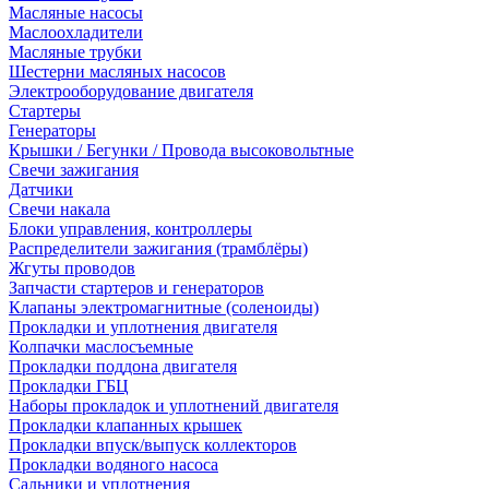
Масляные насосы
Маслоохладители
Масляные трубки
Шестерни масляных насосов
Электрооборудование двигателя
Стартеры
Генераторы
Крышки / Бегунки / Провода высоковольтные
Свечи зажигания
Датчики
Свечи накала
Блоки управления, контроллеры
Распределители зажигания (трамблёры)
Жгуты проводов
Запчасти стартеров и генераторов
Клапаны электромагнитные (соленоиды)
Прокладки и уплотнения двигателя
Колпачки маслосъемные
Прокладки поддона двигателя
Прокладки ГБЦ
Наборы прокладок и уплотнений двигателя
Прокладки клапанных крышек
Прокладки впуск/выпуск коллекторов
Прокладки водяного насоса
Сальники и уплотнения