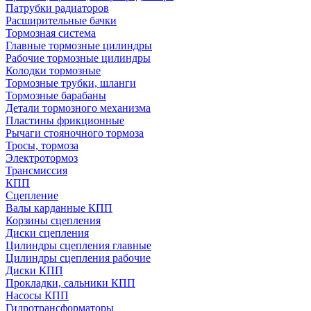
Патрубки радиаторов
Расширительные бачки
Тормозная система
Главные тормозные цилиндры
Рабочие тормозные цилиндры
Колодки тормозные
Тормозные трубки, шланги
Тормозные барабаны
Детали тормозного механизма
Пластины фрикционные
Рычаги стояночного тормоза
Тросы, тормоза
Электротормоз
Трансмиссия
КПП
Сцепление
Валы карданные КПП
Корзины сцепления
Диски сцепления
Цилиндры сцепления главные
Цилиндры сцепления рабочие
Диски КПП
Прокладки, сальники КПП
Насосы КПП
Гидротрансформаторы