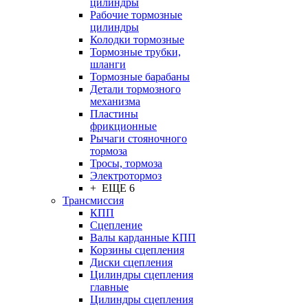
цилиндры
Рабочие тормозные
цилиндры
Колодки тормозные
Тормозные трубки,
шланги
Тормозные барабаны
Детали тормозного
механизма
Пластины
фрикционные
Рычаги стояночного
тормоза
Тросы, тормоза
Электротормоз
+ ЕЩЕ 6
Трансмиссия
КПП
Сцепление
Валы карданные КПП
Корзины сцепления
Диски сцепления
Цилиндры сцепления
главные
Цилиндры сцепления