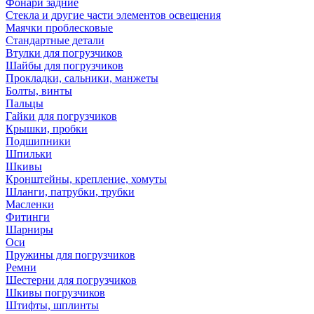
Фонари задние
Стекла и другие части элементов освещения
Маячки проблесковые
Стандартные детали
Втулки для погрузчиков
Шайбы для погрузчиков
Прокладки, сальники, манжеты
Болты, винты
Пальцы
Гайки для погрузчиков
Крышки, пробки
Подшипники
Шпильки
Шкивы
Кронштейны, крепление, хомуты
Шланги, патрубки, трубки
Масленки
Фитинги
Шарниры
Оси
Пружины для погрузчиков
Ремни
Шестерни для погрузчиков
Шкивы погрузчиков
Штифты, шплинты