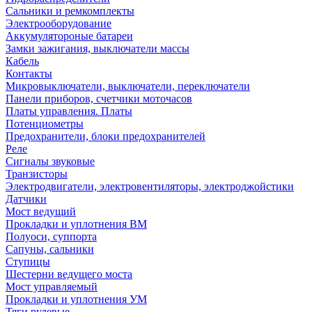
Сальники и ремкомплекты
Электрооборудование
Аккумулятороные батареи
Замки зажигания, выключатели массы
Кабель
Контакты
Микровыключатели, выключатели, переключатели
Панели приборов, счетчики моточасов
Платы управления. Платы
Потенциометры
Предохранители, блоки предохранителей
Реле
Сигналы звуковые
Транзисторы
Электродвигатели, электровентиляторы, электроджойстики
Датчики
Мост ведущий
Прокладки и уплотнения ВМ
Полуоси, суппорта
Сапуны, сальники
Ступицы
Шестерни ведущего моста
Мост управляемый
Прокладки и уплотнения УМ
Тяги рулевые