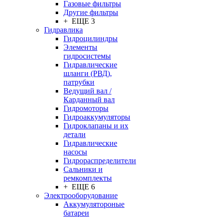
Газовые фильтры
Другие фильтры
+ ЕЩЕ 3
Гидравлика
Гидроцилиндры
Элементы
гидросистемы
Гидравлические
шланги (РВД),
патрубки
Ведущий вал /
Карданный вал
Гидромоторы
Гидроаккумуляторы
Гидроклапаны и их
детали
Гидравлические
насосы
Гидрораспределители
Сальники и
ремкомплекты
+ ЕЩЕ 6
Электрооборудование
Аккумулятороные
батареи