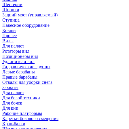
Шестерни
Шпонки
Задний мост (управляемый)
Ступица
Навесное оборудование
Ковши
Прочее
Вилы
Для паллет
Ротаторы вил
Позиционеры вил
Удлинители вил
Гидравлические группы
Левые барабаны
Правые барабаны
Отвалы для уборки снега
Захваты
Для паллет
Для белой техники
Для бочек
Для кип
Рабочие платформы
Каретки бокового смещения
Кран-балки
Штыри для линолеума