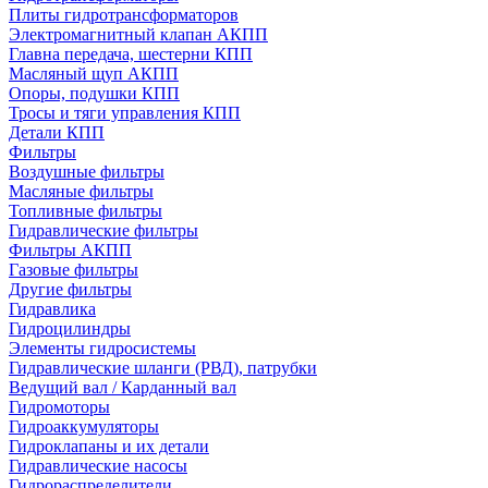
Плиты гидротрансформаторов
Электромагнитный клапан АКПП
Главна передача, шестерни КПП
Масляный щуп АКПП
Опоры, подушки КПП
Тросы и тяги управления КПП
Детали КПП
Фильтры
Воздушные фильтры
Масляные фильтры
Топливные фильтры
Гидравлические фильтры
Фильтры АКПП
Газовые фильтры
Другие фильтры
Гидравлика
Гидроцилиндры
Элементы гидросистемы
Гидравлические шланги (РВД), патрубки
Ведущий вал / Карданный вал
Гидромоторы
Гидроаккумуляторы
Гидроклапаны и их детали
Гидравлические насосы
Гидрораспределители