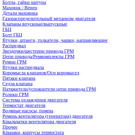
Болты, гайки шатуна
Маховик / Венец
Детали маховика
Газораспределительный механизм двигателя
Клапаны впускные/выпускные
ГБЦ
Болт ГБЦ
Втулки, штанги, толкатели, чашки, направляющие
Распредвал
Звездочки/шестерни привода ГРМ
Цепи привода/Ремкомплекты ГРМ
Ремни ГРМ
Втулки распредвала
Коромысла клапанов/Оси коромысел
Пятаки клапана
Седла клапана
Натяжители/успокоители цепи привода ГРМ
Ролики ГРМ
Система охлаждения двигателя
Термостат двигателя
Водяные насосы, помпы
Ремень вентилятора (генератора) двигателя
Крыльчатки вентилятора двигателя
Прочее
Крышки, корпусы термостата