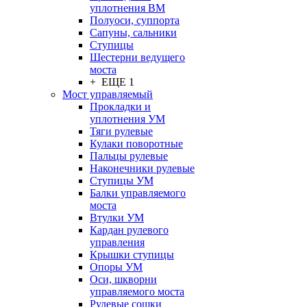
уплотнения ВМ
Полуоси, суппорта
Сапуны, сальники
Ступицы
Шестерни ведущего
моста
+ ЕЩЕ 1
Мост управляемый
Прокладки и
уплотнения УМ
Тяги рулевые
Кулаки поворотные
Пальцы рулевые
Наконечники рулевые
Ступицы УМ
Балки управляемого
моста
Втулки УМ
Кардан рулевого
управления
Крышки ступицы
Опоры УМ
Оси, шкворни
управляемого моста
Рулевые сошки