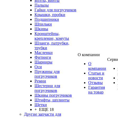
Болты, винты
Пальцы
Гайки для погрузчиков
Крышки, пробки
Подшипники
Шпильки
Шкивы
Кронштейны,
крепление, хомуты
Шланги, патрубки,
трубки
Масленки
О компании
Фитинги
Серв
Шарниры
О
Оси
компании
Пружины для
Статьи и
погрузчиков
новости
Ремни
Отзывы
Шестерни для
Гарантия
погрузчиков
на товар
Шкивы погрузчиков
Штифты, шплинты
Щетки
+ ЕЩЕ 18
Другие запчасти для