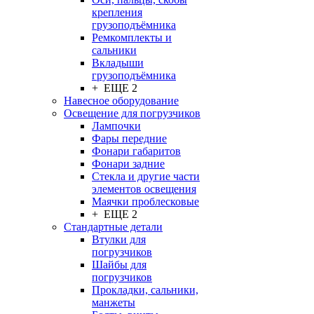
крепления
грузоподъёмника
Ремкомплекты и
сальники
Вкладыши
грузоподъёмника
+ ЕЩЕ 2
Навесное оборудование
Освещение для погрузчиков
Лампочки
Фары передние
Фонари габаритов
Фонари задние
Стекла и другие части
элементов освещения
Маячки проблесковые
+ ЕЩЕ 2
Стандартные детали
Втулки для
погрузчиков
Шайбы для
погрузчиков
Прокладки, сальники,
манжеты