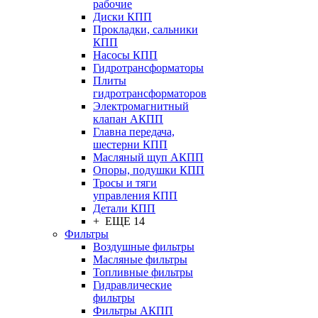
рабочие
Диски КПП
Прокладки, сальники
КПП
Насосы КПП
Гидротрансформаторы
Плиты
гидротрансформаторов
Электромагнитный
клапан АКПП
Главна передача,
шестерни КПП
Масляный щуп АКПП
Опоры, подушки КПП
Тросы и тяги
управления КПП
Детали КПП
+ ЕЩЕ 14
Фильтры
Воздушные фильтры
Масляные фильтры
Топливные фильтры
Гидравлические
фильтры
Фильтры АКПП