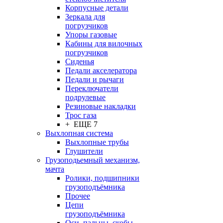
Корпусные детали
Зеркала для
погрузчиков
Упоры газовые
Кабины для вилочных
погрузчиков
Сиденья
Педали акселератора
Педали и рычаги
Переключатели
подрулевые
Резиновые накладки
Трос газа
+ ЕЩЕ 7
Выхлопная система
Выхлопные трубы
Глушители
Грузоподьемный механизм,
мачта
Ролики, подшипники
грузоподъёмника
Прочее
Цепи
грузоподъёмника
Оси, пальцы, скобы