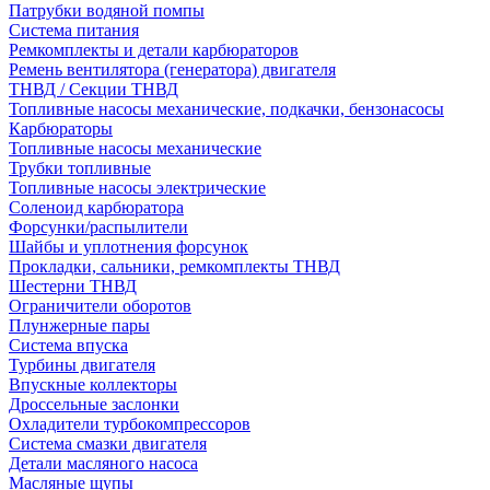
Патрубки водяной помпы
Система питания
Ремкомплекты и детали карбюраторов
Ремень вентилятора (генератора) двигателя
ТНВД / Секции ТНВД
Топливные насосы механические, подкачки, бензонасосы
Карбюраторы
Топливные насосы механические
Трубки топливные
Топливные насосы электрические
Соленоид карбюратора
Форсунки/распылители
Шайбы и уплотнения форсунок
Прокладки, сальники, ремкомплекты ТНВД
Шестерни ТНВД
Ограничители оборотов
Плунжерные пары
Система впуска
Турбины двигателя
Впускные коллекторы
Дроссельные заслонки
Охладители турбокомпрессоров
Система смазки двигателя
Детали масляного насоса
Масляные щупы