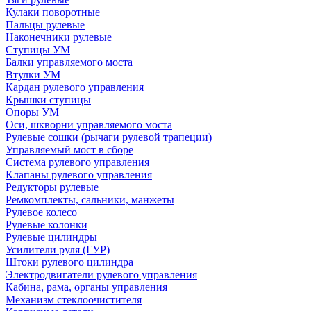
Кулаки поворотные
Пальцы рулевые
Наконечники рулевые
Ступицы УМ
Балки управляемого моста
Втулки УМ
Кардан рулевого управления
Крышки ступицы
Опоры УМ
Оси, шкворни управляемого моста
Рулевые сошки (рычаги рулевой трапеции)
Управляемый мост в сборе
Система рулевого управления
Клапаны рулевого управления
Редукторы рулевые
Ремкомплекты, сальники, манжеты
Рулевое колесо
Рулевые колонки
Рулевые цилиндры
Усилители руля (ГУР)
Штоки рулевого цилиндра
Электродвигатели рулевого управления
Кабина, рама, органы управления
Механизм стеклоочистителя