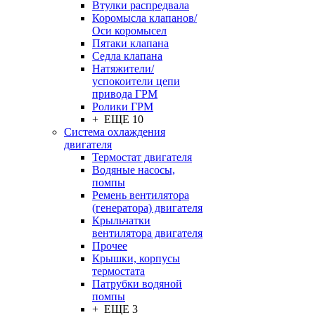
Втулки распредвала
Коромысла клапанов/
Оси коромысел
Пятаки клапана
Седла клапана
Натяжители/
успокоители цепи
привода ГРМ
Ролики ГРМ
+ ЕЩЕ 10
Система охлаждения
двигателя
Термостат двигателя
Водяные насосы,
помпы
Ремень вентилятора
(генератора) двигателя
Крыльчатки
вентилятора двигателя
Прочее
Крышки, корпусы
термостата
Патрубки водяной
помпы
+ ЕЩЕ 3