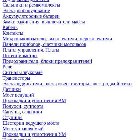
Сальники и ремкомплекты
Электрооборудование
Аккумулятороные батареи
Замки зажигания, выключатели массы
Кабель
Контакты
Микровыключатели, выключатели, переключатели
Панели приборов, счетчики моточасов
Платы управления. Платы
Потенциометры
Предохранители, блоки предохранителей
Реле
Сигналы звуковые
Транзисторы
Электродвигатели, электровентиляторы, электроджойстики
Датчики
Мост ведущий
Прокладки и уплотнения ВМ
Полуоси, суппорта
Сапуны, сальники
Ступицы
Шестерни ведущего моста
Мост управляемый
Прокладки и уплотнения УМ
Тяги рулевые