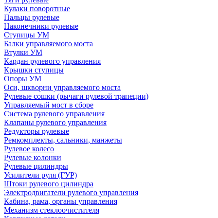
Кулаки поворотные
Пальцы рулевые
Наконечники рулевые
Ступицы УМ
Балки управляемого моста
Втулки УМ
Кардан рулевого управления
Крышки ступицы
Опоры УМ
Оси, шкворни управляемого моста
Рулевые сошки (рычаги рулевой трапеции)
Управляемый мост в сборе
Система рулевого управления
Клапаны рулевого управления
Редукторы рулевые
Ремкомплекты, сальники, манжеты
Рулевое колесо
Рулевые колонки
Рулевые цилиндры
Усилители руля (ГУР)
Штоки рулевого цилиндра
Электродвигатели рулевого управления
Кабина, рама, органы управления
Механизм стеклоочистителя