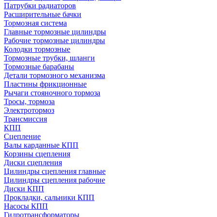
Патрубки радиаторов
Расширительные бачки
Тормозная система
Главные тормозные цилиндры
Рабочие тормозные цилиндры
Колодки тормозные
Тормозные трубки, шланги
Тормозные барабаны
Детали тормозного механизма
Пластины фрикционные
Рычаги стояночного тормоза
Тросы, тормоза
Электротормоз
Трансмиссия
КПП
Сцепление
Валы карданные КПП
Корзины сцепления
Диски сцепления
Цилиндры сцепления главные
Цилиндры сцепления рабочие
Диски КПП
Прокладки, сальники КПП
Насосы КПП
Гидротрансформаторы