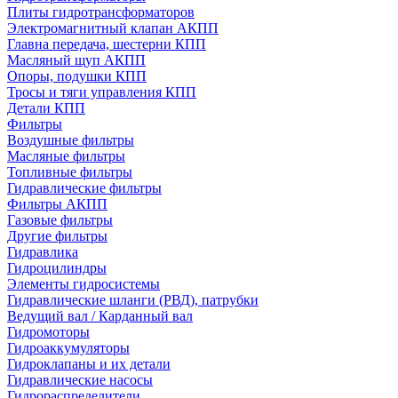
Плиты гидротрансформаторов
Электромагнитный клапан АКПП
Главна передача, шестерни КПП
Масляный щуп АКПП
Опоры, подушки КПП
Тросы и тяги управления КПП
Детали КПП
Фильтры
Воздушные фильтры
Масляные фильтры
Топливные фильтры
Гидравлические фильтры
Фильтры АКПП
Газовые фильтры
Другие фильтры
Гидравлика
Гидроцилиндры
Элементы гидросистемы
Гидравлические шланги (РВД), патрубки
Ведущий вал / Карданный вал
Гидромоторы
Гидроаккумуляторы
Гидроклапаны и их детали
Гидравлические насосы
Гидрораспределители