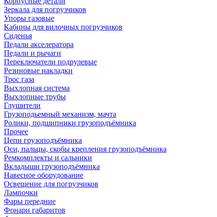
Корпусные детали
Зеркала для погрузчиков
Упоры газовые
Кабины для вилочных погрузчиков
Сиденья
Педали акселератора
Педали и рычаги
Переключатели подрулевые
Резиновые накладки
Трос газа
Выхлопная система
Выхлопные трубы
Глушители
Грузоподьемный механизм, мачта
Ролики, подшипники грузоподъёмника
Прочее
Цепи грузоподъёмника
Оси, пальцы, скобы крепления грузоподъёмника
Ремкомплекты и сальники
Вкладыши грузоподъёмника
Навесное оборудование
Освещение для погрузчиков
Лампочки
Фары передние
Фонари габаритов