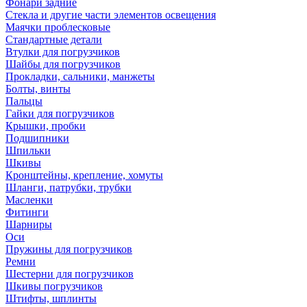
Фонари задние
Стекла и другие части элементов освещения
Маячки проблесковые
Стандартные детали
Втулки для погрузчиков
Шайбы для погрузчиков
Прокладки, сальники, манжеты
Болты, винты
Пальцы
Гайки для погрузчиков
Крышки, пробки
Подшипники
Шпильки
Шкивы
Кронштейны, крепление, хомуты
Шланги, патрубки, трубки
Масленки
Фитинги
Шарниры
Оси
Пружины для погрузчиков
Ремни
Шестерни для погрузчиков
Шкивы погрузчиков
Штифты, шплинты