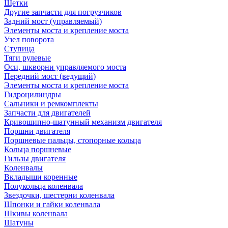
Щетки
Другие запчасти для погрузчиков
Задний мост (управляемый)
Элементы моста и крепление моста
Узел поворота
Ступица
Тяги рулевые
Оси, шкворни управляемого моста
Передний мост (ведущий)
Элементы моста и крепление моста
Гидроцилиндры
Сальники и ремкомплекты
Запчасти для двигателей
Кривошипно-шатунный механизм двигателя
Поршни двигателя
Поршневые пальцы, стопорные кольца
Кольца поршневые
Гильзы двигателя
Коленвалы
Вкладыши коренные
Полукольца коленвала
Звездочки, шестерни коленвала
Шпонки и гайки коленвала
Шкивы коленвала
Шатуны