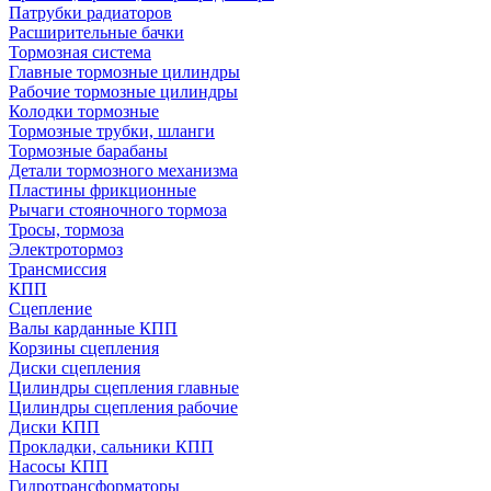
Патрубки радиаторов
Расширительные бачки
Тормозная система
Главные тормозные цилиндры
Рабочие тормозные цилиндры
Колодки тормозные
Тормозные трубки, шланги
Тормозные барабаны
Детали тормозного механизма
Пластины фрикционные
Рычаги стояночного тормоза
Тросы, тормоза
Электротормоз
Трансмиссия
КПП
Сцепление
Валы карданные КПП
Корзины сцепления
Диски сцепления
Цилиндры сцепления главные
Цилиндры сцепления рабочие
Диски КПП
Прокладки, сальники КПП
Насосы КПП
Гидротрансформаторы