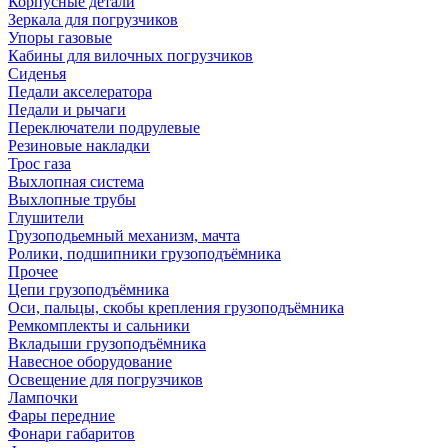
Корпусные детали
Зеркала для погрузчиков
Упоры газовые
Кабины для вилочных погрузчиков
Сиденья
Педали акселератора
Педали и рычаги
Переключатели подрулевые
Резиновые накладки
Трос газа
Выхлопная система
Выхлопные трубы
Глушители
Грузоподьемный механизм, мачта
Ролики, подшипники грузоподъёмника
Прочее
Цепи грузоподъёмника
Оси, пальцы, скобы крепления грузоподъёмника
Ремкомплекты и сальники
Вкладыши грузоподъёмника
Навесное оборудование
Освещение для погрузчиков
Лампочки
Фары передние
Фонари габаритов