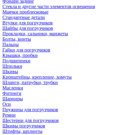
Фонари задние
Стекла и другие части элементов освещения
Маячки проблесковые
Стандартные детали
Втулки для погрузчиков
Шайбы для погрузчиков
Прокладки, сальники, манжеты
Болты, винты
Пальцы
Гайки для погрузчиков
Крышки, пробки
Подшипники
Шпильки
Шкивы
Кронштейны, крепление, хомуты
Шланги, патрубки, трубки
Масленки
Фитинги
Шарниры
Оси
Пружины для погрузчиков
Ремни
Шестерни для погрузчиков
Шкивы погрузчиков
Штифты, шплинты