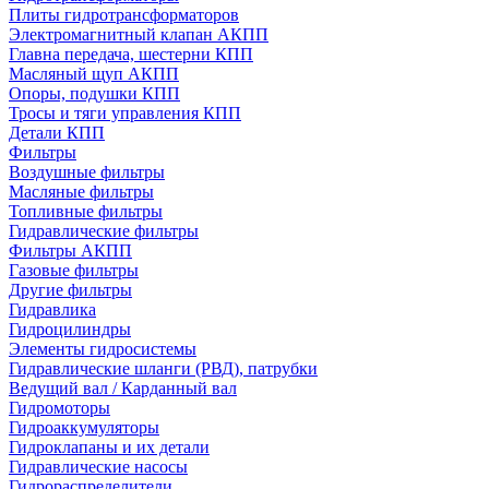
Плиты гидротрансформаторов
Электромагнитный клапан АКПП
Главна передача, шестерни КПП
Масляный щуп АКПП
Опоры, подушки КПП
Тросы и тяги управления КПП
Детали КПП
Фильтры
Воздушные фильтры
Масляные фильтры
Топливные фильтры
Гидравлические фильтры
Фильтры АКПП
Газовые фильтры
Другие фильтры
Гидравлика
Гидроцилиндры
Элементы гидросистемы
Гидравлические шланги (РВД), патрубки
Ведущий вал / Карданный вал
Гидромоторы
Гидроаккумуляторы
Гидроклапаны и их детали
Гидравлические насосы
Гидрораспределители