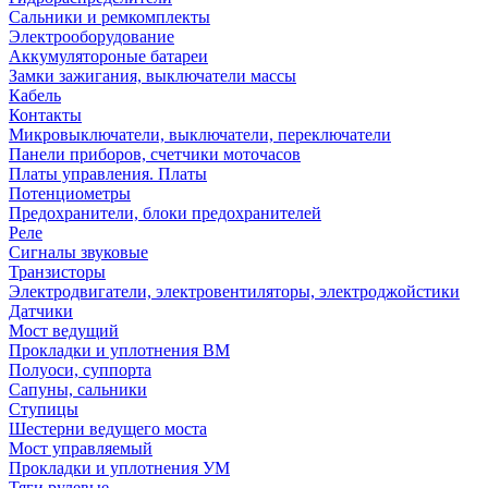
Сальники и ремкомплекты
Электрооборудование
Аккумулятороные батареи
Замки зажигания, выключатели массы
Кабель
Контакты
Микровыключатели, выключатели, переключатели
Панели приборов, счетчики моточасов
Платы управления. Платы
Потенциометры
Предохранители, блоки предохранителей
Реле
Сигналы звуковые
Транзисторы
Электродвигатели, электровентиляторы, электроджойстики
Датчики
Мост ведущий
Прокладки и уплотнения ВМ
Полуоси, суппорта
Сапуны, сальники
Ступицы
Шестерни ведущего моста
Мост управляемый
Прокладки и уплотнения УМ
Тяги рулевые