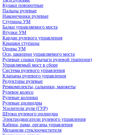
Кулаки поворотные
Пальцы рулевые
Наконечники рулевые
Ступицы УМ
Балки управляемого моста
Втулки УМ
Кардан рулевого управления
Крышки ступицы
Опоры УМ
Оси, шкворни управляемого моста
Рулевые сошки (рычаги рулевой трапеции)
Управляемый мост в сборе
Система рулевого управления
Клапаны рулевого управления
Редукторы рулевые
Ремкомплекты, сальники, манжеты
Рулевое колесо
Рулевые колонки
Рулевые цилиндры
Усилители руля (ГУР)
Штоки рулевого цилиндра
Электродвигатели рулевого управления
Кабина, рама, органы управления
Механизм стеклоочистителя