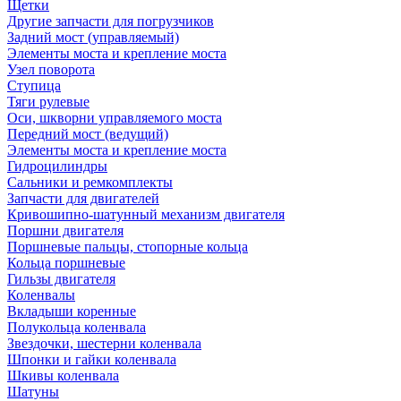
Щетки
Другие запчасти для погрузчиков
Задний мост (управляемый)
Элементы моста и крепление моста
Узел поворота
Ступица
Тяги рулевые
Оси, шкворни управляемого моста
Передний мост (ведущий)
Элементы моста и крепление моста
Гидроцилиндры
Сальники и ремкомплекты
Запчасти для двигателей
Кривошипно-шатунный механизм двигателя
Поршни двигателя
Поршневые пальцы, стопорные кольца
Кольца поршневые
Гильзы двигателя
Коленвалы
Вкладыши коренные
Полукольца коленвала
Звездочки, шестерни коленвала
Шпонки и гайки коленвала
Шкивы коленвала
Шатуны