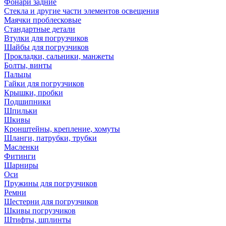
Фонари задние
Стекла и другие части элементов освещения
Маячки проблесковые
Стандартные детали
Втулки для погрузчиков
Шайбы для погрузчиков
Прокладки, сальники, манжеты
Болты, винты
Пальцы
Гайки для погрузчиков
Крышки, пробки
Подшипники
Шпильки
Шкивы
Кронштейны, крепление, хомуты
Шланги, патрубки, трубки
Масленки
Фитинги
Шарниры
Оси
Пружины для погрузчиков
Ремни
Шестерни для погрузчиков
Шкивы погрузчиков
Штифты, шплинты