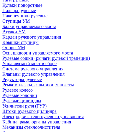
Кулаки поворотные
Пальцы рулевые
Наконечники рулевые
Ступицы УМ
Балки управляемого моста
Втулки УМ
Кардан рулевого управления
Крышки ступицы
Опоры УМ
Оси, шкворни управляемого моста
Рулевые сошки (рычаги рулевой трапеции)
Управляемый мост в сборе
Система рулевого управления
Клапаны рулевого управления
Редукторы рулевые
Ремкомплекты, сальники, манжеты
Рулевое колесо
Рулевые колонки
Рулевые цилиндры
Усилители руля (ГУР)
Штоки рулевого цилиндра
Электродвигатели рулевого управления
Кабина, рама, органы управления
Механизм стеклоочистителя