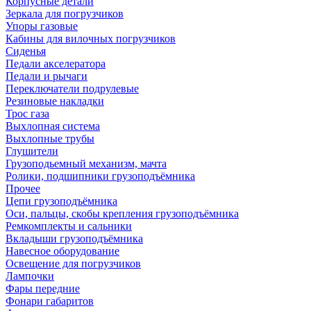
Корпусные детали
Зеркала для погрузчиков
Упоры газовые
Кабины для вилочных погрузчиков
Сиденья
Педали акселератора
Педали и рычаги
Переключатели подрулевые
Резиновые накладки
Трос газа
Выхлопная система
Выхлопные трубы
Глушители
Грузоподьемный механизм, мачта
Ролики, подшипники грузоподъёмника
Прочее
Цепи грузоподъёмника
Оси, пальцы, скобы крепления грузоподъёмника
Ремкомплекты и сальники
Вкладыши грузоподъёмника
Навесное оборудование
Освещение для погрузчиков
Лампочки
Фары передние
Фонари габаритов