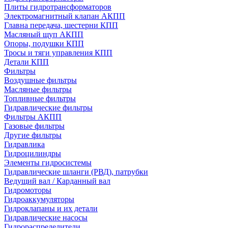
Плиты гидротрансформаторов
Электромагнитный клапан АКПП
Главна передача, шестерни КПП
Масляный щуп АКПП
Опоры, подушки КПП
Тросы и тяги управления КПП
Детали КПП
Фильтры
Воздушные фильтры
Масляные фильтры
Топливные фильтры
Гидравлические фильтры
Фильтры АКПП
Газовые фильтры
Другие фильтры
Гидравлика
Гидроцилиндры
Элементы гидросистемы
Гидравлические шланги (РВД), патрубки
Ведущий вал / Карданный вал
Гидромоторы
Гидроаккумуляторы
Гидроклапаны и их детали
Гидравлические насосы
Гидрораспределители