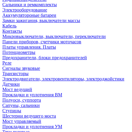
Сальники и ремкомплекты
Электрооборудование
Аккумулятороные батареи
Замки зажигания, выключатели массы
Кабель
Контакты
Микровыключатели, выключатели, переключатели
Панели приборов, счетчики моточасов
Платы управления. Платы
Потенциометры
Предохранители, блоки предохранителей
Реле
Сигналы звуковые
Транзисторы
Электродвигатели, электровентиляторы, электроджойстики
Датчики
Мост ведущий
Прокладки и уплотнения ВМ
Полуоси, суппорта
Сапуны, сальники
Ступицы
Шестерни ведущего моста
Мост управляемый
Прокладки и уплотнения УМ
Тяги рулевые