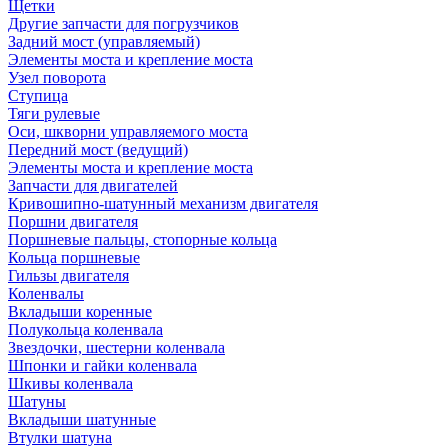
Щетки
Другие запчасти для погрузчиков
Задний мост (управляемый)
Элементы моста и крепление моста
Узел поворота
Ступица
Тяги рулевые
Оси, шкворни управляемого моста
Передний мост (ведущий)
Элементы моста и крепление моста
Запчасти для двигателей
Кривошипно-шатунный механизм двигателя
Поршни двигателя
Поршневые пальцы, стопорные кольца
Кольца поршневые
Гильзы двигателя
Коленвалы
Вкладыши коренные
Полукольца коленвала
Звездочки, шестерни коленвала
Шпонки и гайки коленвала
Шкивы коленвала
Шатуны
Вкладыши шатунные
Втулки шатуна