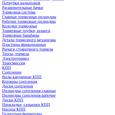
Патрубки радиаторов
Расширительные бачки
Тормозная система
Главные тормозные цилиндры
Рабочие тормозные цилиндры
Колодки тормозные
Тормозные трубки, шланги
Тормозные барабаны
Детали тормозного механизма
Пластины фрикционные
Рычаги стояночного тормоза
Тросы, тормоза
Электротормоз
Трансмиссия
КПП
Сцепление
Валы карданные КПП
Корзины сцепления
Диски сцепления
Цилиндры сцепления главные
Цилиндры сцепления рабочие
Диски КПП
Прокладки, сальники КПП
Насосы КПП
Гидротрансформаторы