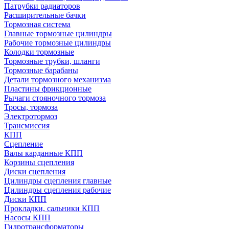
Патрубки радиаторов
Расширительные бачки
Тормозная система
Главные тормозные цилиндры
Рабочие тормозные цилиндры
Колодки тормозные
Тормозные трубки, шланги
Тормозные барабаны
Детали тормозного механизма
Пластины фрикционные
Рычаги стояночного тормоза
Тросы, тормоза
Электротормоз
Трансмиссия
КПП
Сцепление
Валы карданные КПП
Корзины сцепления
Диски сцепления
Цилиндры сцепления главные
Цилиндры сцепления рабочие
Диски КПП
Прокладки, сальники КПП
Насосы КПП
Гидротрансформаторы