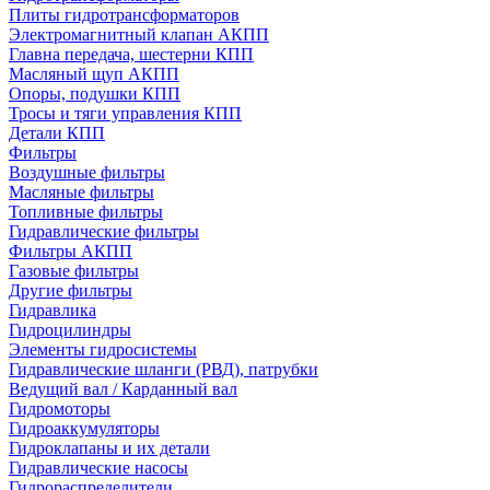
Плиты гидротрансформаторов
Электромагнитный клапан АКПП
Главна передача, шестерни КПП
Масляный щуп АКПП
Опоры, подушки КПП
Тросы и тяги управления КПП
Детали КПП
Фильтры
Воздушные фильтры
Масляные фильтры
Топливные фильтры
Гидравлические фильтры
Фильтры АКПП
Газовые фильтры
Другие фильтры
Гидравлика
Гидроцилиндры
Элементы гидросистемы
Гидравлические шланги (РВД), патрубки
Ведущий вал / Карданный вал
Гидромоторы
Гидроаккумуляторы
Гидроклапаны и их детали
Гидравлические насосы
Гидрораспределители