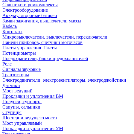
Сальники и ремкомплекты
Электрооборудование
Аккумулятороные батареи
Замки зажигания, выключатели массы
Кабель
Контакты
Микровыключатели, выключатели, переключатели
Панели приборов, счетчики моточасов
Платы управления. Платы
Потенциометры
Предохранители, блоки предохранителей
Реле
Сигналы звуковые
Транзисторы
Электродвигатели, электровентиляторы, электроджойстики
Датчики
Мост ведущий
Прокладки и уплотнения ВМ
Полуоси, суппорта
Сапуны, сальники
Ступицы
Шестерни ведущего моста
Мост управляемый
Прокладки и уплотнения УМ
Тяги рулевые