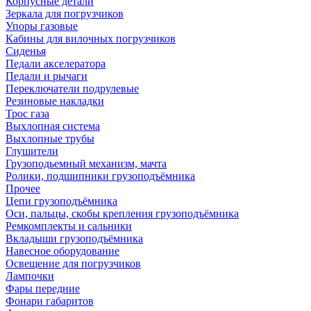
Корпусные детали
Зеркала для погрузчиков
Упоры газовые
Кабины для вилочных погрузчиков
Сиденья
Педали акселератора
Педали и рычаги
Переключатели подрулевые
Резиновые накладки
Трос газа
Выхлопная система
Выхлопные трубы
Глушители
Грузоподьемный механизм, мачта
Ролики, подшипники грузоподъёмника
Прочее
Цепи грузоподъёмника
Оси, пальцы, скобы крепления грузоподъёмника
Ремкомплекты и сальники
Вкладыши грузоподъёмника
Навесное оборудование
Освещение для погрузчиков
Лампочки
Фары передние
Фонари габаритов