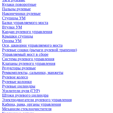
Кулаки поворотные
Пальцы рулевые
Наконечники рулевые
Ступицы УМ
Балки управляемого моста
Втулки УМ
Кардан рулевого управления
Крышки ступицы
Опоры УМ
Оси, шкворни управляемого моста
Рулевые сошки (рычаги рулевой трапеции)
Управляемый мост в сборе
Система рулевого управления
Клапаны рулевого управления
Редукторы рулевые
Ремкомплекты, сальники, манжеты
Рулевое колесо
Рулевые колонки
Рулевые цилиндры
Усилители руля (ГУР)
Штоки рулевого цилиндра
Электродвигатели рулевого управления
Кабина, рама, органы управления
Механизм стеклоочистителя