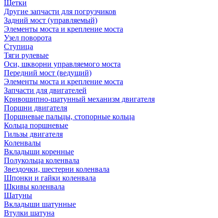
Щетки
Другие запчасти для погрузчиков
Задний мост (управляемый)
Элементы моста и крепление моста
Узел поворота
Ступица
Тяги рулевые
Оси, шкворни управляемого моста
Передний мост (ведущий)
Элементы моста и крепление моста
Запчасти для двигателей
Кривошипно-шатунный механизм двигателя
Поршни двигателя
Поршневые пальцы, стопорные кольца
Кольца поршневые
Гильзы двигателя
Коленвалы
Вкладыши коренные
Полукольца коленвала
Звездочки, шестерни коленвала
Шпонки и гайки коленвала
Шкивы коленвала
Шатуны
Вкладыши шатунные
Втулки шатуна