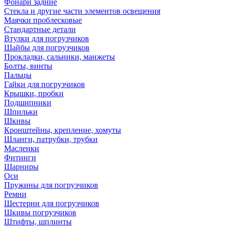
Фонари задние
Стекла и другие части элементов освещения
Маячки проблесковые
Стандартные детали
Втулки для погрузчиков
Шайбы для погрузчиков
Прокладки, сальники, манжеты
Болты, винты
Пальцы
Гайки для погрузчиков
Крышки, пробки
Подшипники
Шпильки
Шкивы
Кронштейны, крепление, хомуты
Шланги, патрубки, трубки
Масленки
Фитинги
Шарниры
Оси
Пружины для погрузчиков
Ремни
Шестерни для погрузчиков
Шкивы погрузчиков
Штифты, шплинты